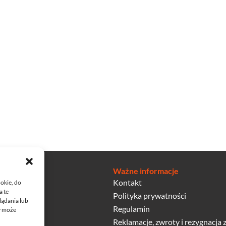
Ważne informacje
Kontakt
ookie, do
a te
Polityka prywatności
lądania lub
Regulamin
dy może
Reklamacje, zwroty i rezygnacja z