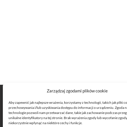
Zarządzaj zgodami plików cookie
Półkolonie
Półkolonie z SOWARD - I turnus
Aby zapewnić jak najlepsze wrażenia, korzystamy z technologii, takich jak pliki c
przechowywania i/lub uzyskiwania dostępu do informacji o urządzeniu. Zgoda n
Półkolonie z SOWARD - II turnus
technologie pozwoli nam przetwarzać dane, takie jak zachowanie podczas przeg
Półkolonie z SOWARD - III turnus
unikalne identyfikatory na tej stronie. Brak wyrażenia zgody lub wycofanie zgo
niekorzystnie wpłynąć na niektóre cechy i funkcje.
Półkolonie z SOWARD - IV turnus